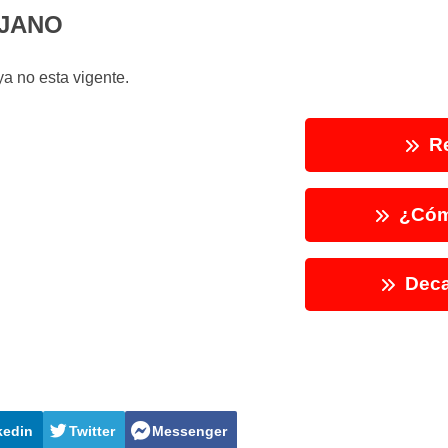
UJANO
a no esta vigente.
Re
¿Cóm
Deca
kedin
Twitter
Messenger