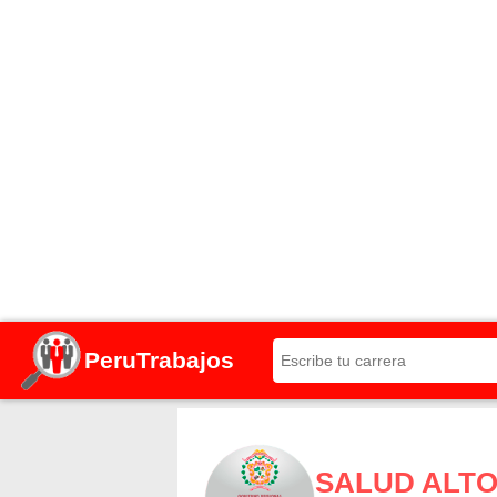
PeruTrabajos
SALUD ALT