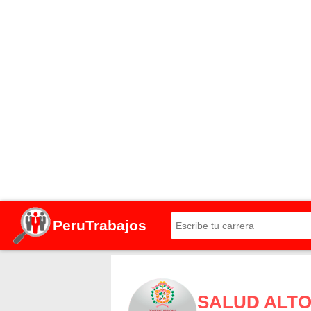
PeruTrabajos
SALUD ALT