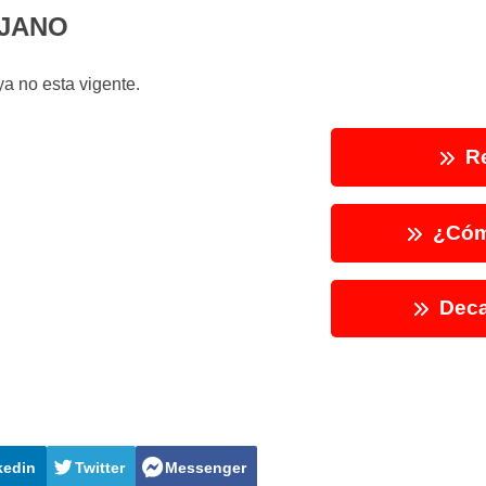
UJANO
a no esta vigente.
Re
¿Cóm
Deca
kedin
Twitter
Messenger