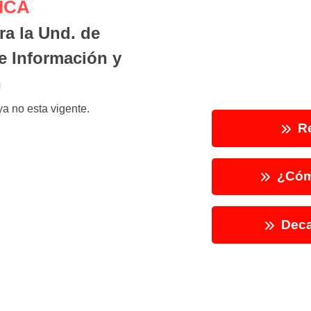
ICA
ra la Und. de
e Información y
n
a no esta vigente.
Re
¿Cóm
Deca