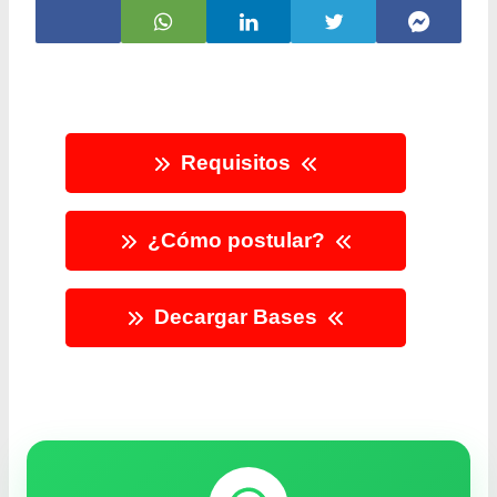
Requisitos
¿Cómo postular?
Decargar Bases