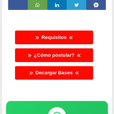
Requisitos
¿Cómo postular?
Decargar Bases