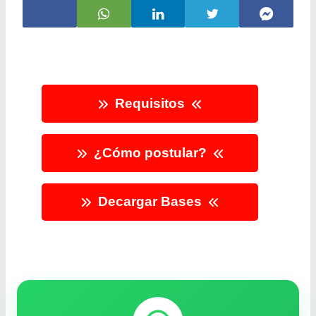
Requisitos
¿Cómo postular?
Decargar Bases