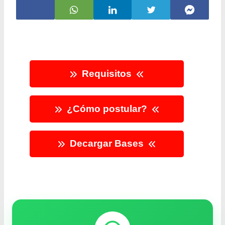
Requisitos
¿Cómo postular?
Decargar Bases