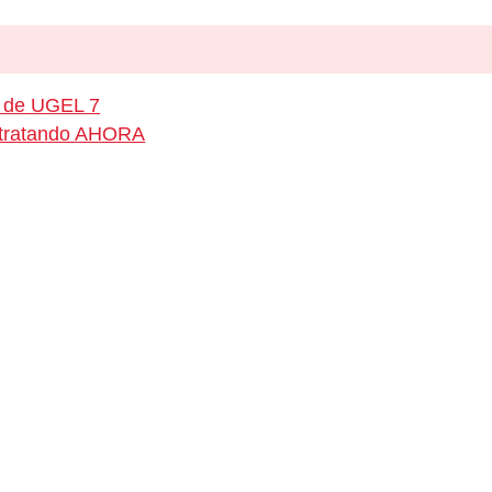
o de UGEL 7
ontratando AHORA