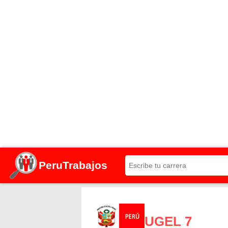
PeruTrabajos
UGEL 7