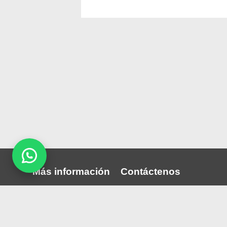
Más información
Contáctenos
Quiénes somos
Puede comunicarse con noso
través nuestras redes sociale
Publica tu convocatoria
correo:
perutrabajos.com@gmail.co
Blog