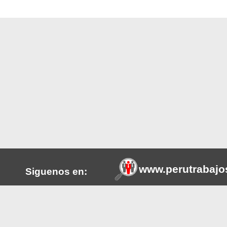
www.perutrabajo
Siguenos en:
tros a
Esta plataforma web ayuda en la
Facebook
s o del
promueve la transparencia de l
publicamos se hace referencia a
m
LinkedIn
realizamos la selección de pers