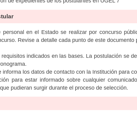
ón de expedientes de los postulantes en UGEL 7
tular
personal en el Estado se realizar por concurso públic
ncurso. Revise a detalle cada punto de este documento p
 requisitos indicados en las bases. La postulación se de
cronograma.
informa los datos de contacto con la Institución para c
tución para estar informado sobre cualquier comunicad
c que pudieran surgir durante el proceso de selección.