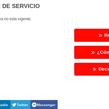
DE SERVICIO
a no esta vigente.
Re
¿Cóm
Deca
kedin
Twitter
Messenger