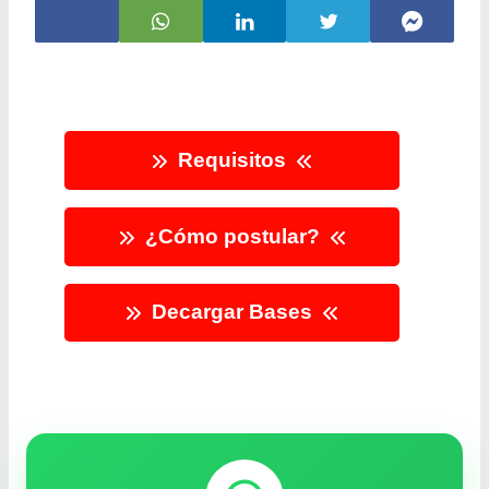
Requisitos
¿Cómo postular?
Decargar Bases