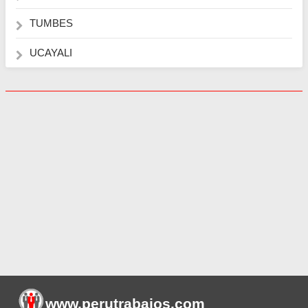
TUMBES
UCAYALI
www.perutrabajos
.com