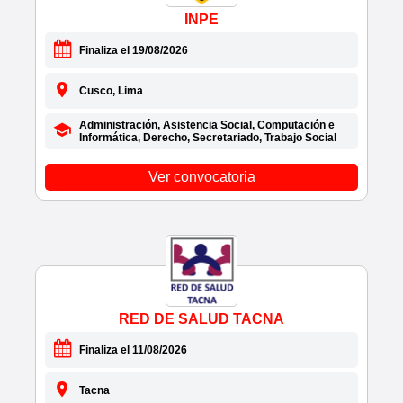
• CENARES
INPE
• CENCOSUD
• CENCOSUD PERU S.A.
Finaliza el 19/08/2026
• CENEPRED
• CENERIS E.I.R.L.
Cusco, Lima
• CENTRAL AGROANDINA DEL PERU
Administración, Asistencia Social, Computación e
• CENTRAL PERU S.A.
Informática, Derecho, Secretariado, Trabajo Social
• CENTRO - MATIC S.A.C.
Ver convocatoria
• CENTRO DE DESARROLLO INTEGRAL DEL
NIÑO Y
• CENTRO DE FORMACIÓN EN TURISMO
CENFOTUR
• CENTRO DE NEGOCIOS RYG S.A.C
• CENTRO PSICOLÓGICO - CINCO
EMOCIONES
• CENTRO VACACIONAL HUAMPANI
RED DE SALUD TACNA
• CEPAL INTERNATIONAL
Finaliza el 11/08/2026
• CEPEIN S.A.C.
• CEPLAN
Tacna