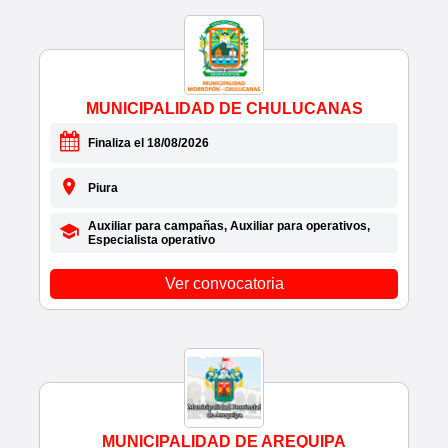
• ANGELES MINERIA Y CONSTRUCCION S.A.C.
• APCI
• APTITUS
• AQUASOL S.A.C.
• ARCH PERU S.R.L.
MUNICIPALIDAD DE CHULUCANAS
• ARCHIVO GENERAL DE LA NACIÓN(AGN)
Finaliza el 18/08/2026
• ARCON A & V S.A.C
• ARELLANO
Piura
• AREM CONSULTORIA Y CONSTRUCCION
SOCIEDAD A
Auxiliar para campañas, Auxiliar para operativos,
• ARIZONA G.I.
Especialista operativo
• AS TESIS S.A.
Ver convocatoria
• ASCENSORES GS&F
• ASCON SAC
• ASESORIA DEL TALENTO HUMANO E.I.R.L.
• ASOC.CIVIL IMPACTA SALUD Y EDU
• ASOCIACION CONVOCA
• ASOCIACION EDUCATIVA ALDEBARAN
• ASOCIACION NIÑOS A LA VIDA
MUNICIPALIDAD DE AREQUIPA