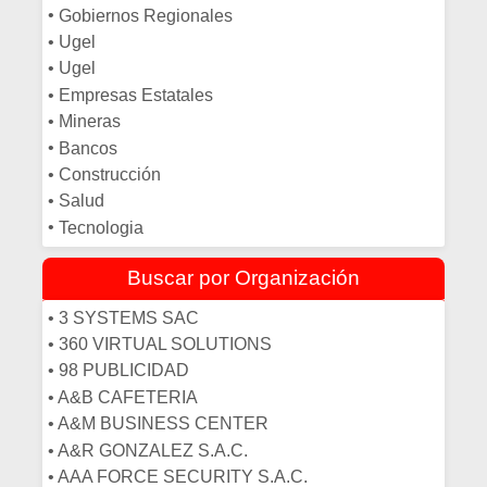
• DISEÑO
•
Gobiernos Regionales
• ECOLOGISTAS
•
Ugel
• ECONOMISTAS
•
Ugel
• EDUCACION
•
Empresas Estatales
• EDUCACION
•
Mineras
• ELECTRÓNICA
•
Bancos
• ENFERMERIA
•
Construcción
• ESTADISTICA
•
Salud
• FINANZAS
•
Tecnologia
• FISIOTERAPIA
• FÍSICOS
Buscar por Organización
• GASTRONOMIA/CHEF
• 3 SYSTEMS SAC
• GEÓGRAFOS
• 360 VIRTUAL SOLUTIONS
• GEÓLOGOS
• 98 PUBLICIDAD
• INFORMATICA
• A&B CAFETERIA
• ING. ELECTRICA
• A&M BUSINESS CENTER
• INGENIERIA AMBIENTAL
• A&R GONZALEZ S.A.C.
• INGENIERIA CIVIL
• AAA FORCE SECURITY S.A.C.
• INGENIERIA DE MINAS