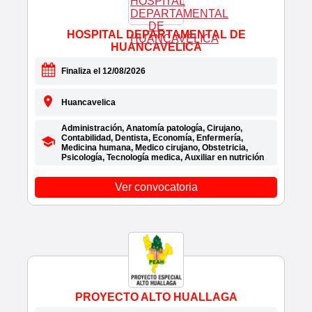
• COALITION SALES MANAGEMENT
PARTNERS
HOSPITAL DEPARTAMENTAL DE
• COFIDE
HUANCAVELICA
• COFOPRI
Finaliza el 12/08/2026
• COGA
• COLCHONES EL CISNE
Huancavelica
• COLEGIO DE ECONOMISTAS DE LIMA
• COLEGIO DIEGO THOMSON
Administración, Anatomía patología, Cirujano,
Contabilidad, Dentista, Economía, Enfermería,
• COLEGIO JEAN LE BOULCH
Medicina humana, Medico cirujano, Obstetricia,
Psicología, Tecnología medica, Auxiliar en nutrición
• COLEGIO MILITAR ELIAS AGUIRRE
• COLEGIO MILITAR FRANCISCO BOLOGNESI
Ver convocatoria
• COLEGIO MILITAR LEONCIO PRADO
• COLEGIO MILITAR PEDRO RUIZ GALLO
• COLEGIO PRESIDENTE
• COLEKTIA PERU
• COMASAC
• COMERCIAL HOLGUIN
• COMERCIAL PICHARA PERU SAC
PROYECTO ALTO HUALLAGA