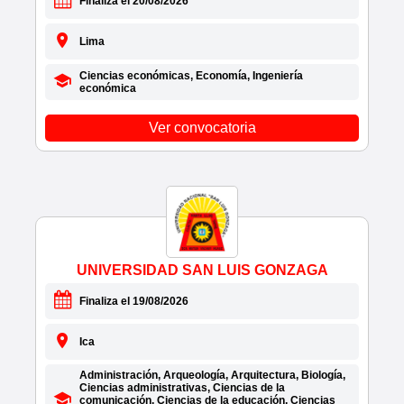
Finaliza el 20/08/2026
• CORPORACION MABERIC S.A.C.
• CORPORACION RAMGO S.A.C.
Lima
• CORPORACION ROY NILS S.A.C.
• CORPORACION RR CONSULTING S.A.C.
Ciencias económicas, Economía, Ingeniería
económica
• CORPORACIÓN UEZU SAC
• CORPORACION VARUM S.A.C.
Ver convocatoria
• CORPORATION AGUILAS MAX E.I.R.L.
• CORPSAE
• CORTE DE JUSTICIA DE AREQUIPA
• COSAPI
• COSAV
• COSTA TRANSPORT EIRL
UNIVERSIDAD SAN LUIS GONZAGA
• COVISIAN PERÚ S.A.
• COYSUSAC
Finaliza el 19/08/2026
• CREATIVOS ILIMITADOS S.A.C.
• CREDISCOTIA
Ica
• CREDITECH S.A.C.
Administración, Arqueología, Arquitectura, Biología,
• CRUZ DEL SUR
Ciencias administrativas, Ciencias de la
comunicación, Ciencias de la educación, Ciencias