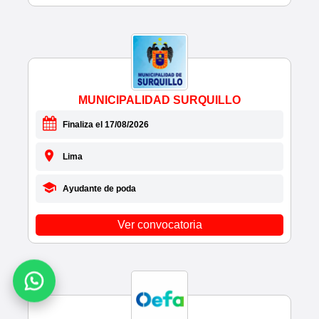
• DIRESA PIURA
• DIRESA PUNO
• DIRESA SAN MARTÍN
• DIRESA TACNA
• DIRESA UCAYALI
• DISA APURÍMAC II
MUNICIPALIDAD SURQUILLO
• DISAL
Finaliza el 17/08/2026
• DISTRIBUIDORA DIMAT
• DISTRIBUIDORA SUMON S.R.LTDA
Lima
• DIVEMOTOR
• DM SMART TELECOMUNICACIONES
Ayudante de poda
• DOLLARCITY
• DOMINOS PIZZA PERÚ
Ver convocatoria
• DRE HUANCAVELICA
• DRE LIMA PROVINCIAS
• DRE MADRE DE DIOS
• DROGUERIA CARRION
• DROGUERÍA GD