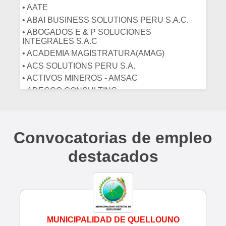
• AATE
• INGENIERIA FORESTAL
• ABAI BUSINESS SOLUTIONS PERU S.A.C.
• INGENIERIA INDUSTRIAL
• ABOGADOS E & P SOLUCIONES
• INGENIEROS
INTEGRALES S.A.C
• LABORATORIO
• ACADEMIA MAGISTRATURA(AMAG)
• LIMPIEZA
• ACS SOLUTIONS PERU S.A.
• MARKETING/PUBLICIDAD
• ACTIVOS MINEROS - AMSAC
• MATEMATICOS
• ADECCO CONSULTING
• MECÁNICA
• ADECCO PERU
• MEDICOS
• ADINELSA
• MEDICOS CIRUJANOS
• ADMINFICIOS
Convocatorias de empleo
• MEDICOS VETERINARIOS
• ADVANCE ELECTRICAL ENGINEERING
• NUTRICIONISTAS
SOLUTIONS
destacados
• OBSTETRAS
• AE BUSINESS E.I.R.L.
• ODONTOLOGOS
• AEROLÍNEA AVIANCA
• OFTALMÓLOGOS
• AEROLÍNEA LC PERÚ
• PERIODISTAS
• AF CONSTRUCTECNIA S.A.C.
• PROFESORES
• AFP HABITAT
MUNICIPALIDAD DE QUELLOUNO
• PSICÓLOGOS
• AGENCIA DE COMPRAS DE LAS FFAA