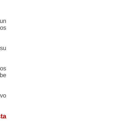
 un
los
su
los
ebe
evo
ta