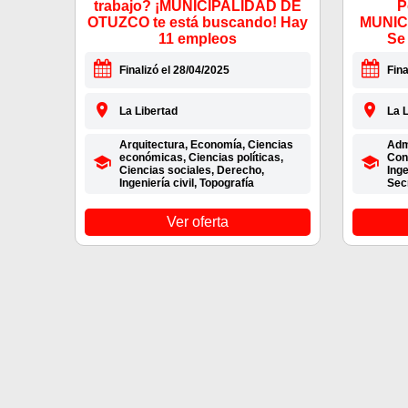
trabajo? ¡MUNICIPALIDAD DE
P
OTUZCO te está buscando! Hay
MUNIC
11 empleos
Se
Finalizó el 28/04/2025
Fina
La Libertad
La L
Arquitectura, Economía, Ciencias
Admi
económicas, Ciencias políticas,
Con
Ciencias sociales, Derecho,
Inge
Ingeniería civil, Topografía
Sec
Ver oferta