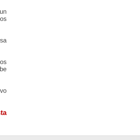
 un
los
lsa
los
ebe
vo
ta