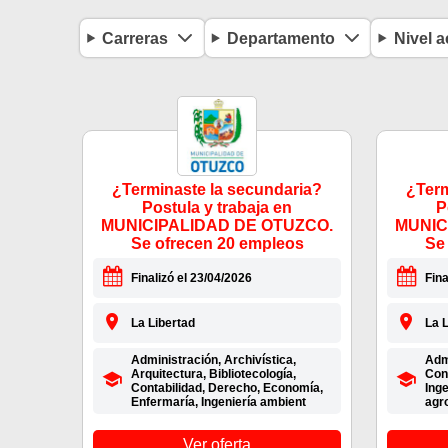
Carreras
Departamento
Nivel 
¿Terminaste la secundaria?
¿Term
Postula y trabaja en
P
MUNICIPALIDAD DE OTUZCO.
MUNIC
Se ofrecen 20 empleos
Se
Finalizó el 23/04/2026
Fina
La Libertad
La L
Administración, Archivística,
Admi
Arquitectura, Bibliotecología,
Con
Contabilidad, Derecho, Economía,
Inge
Enfermaría, Ingeniería ambient
agro
Ver oferta