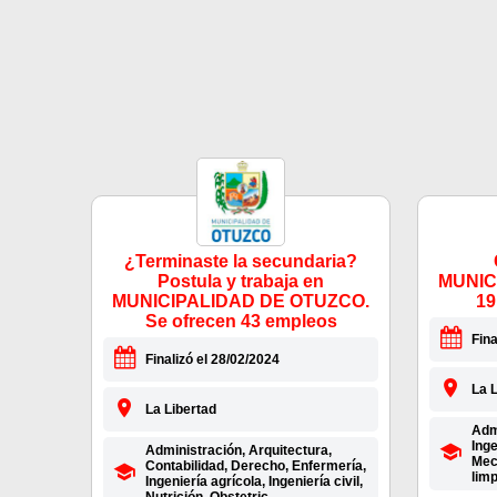
¿Terminaste la secundaria?
Postula y trabaja en
MUNIC
MUNICIPALIDAD DE OTUZCO.
19
Se ofrecen 43 empleos
Fina
Finalizó el 28/02/2024
La L
La Libertad
Admi
Inge
Administración, Arquitectura,
Mec
Contabilidad, Derecho, Enfermería,
lim
Ingeniería agrícola, Ingeniería civil,