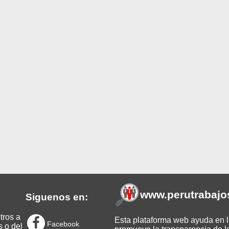
www.perutrabajo
Siguenos en:
tros a
Esta plataforma web ayuda en la
Facebook
s o del