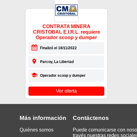
CONTRATA MINERA
CRISTOBAL E.I.R.L. requiere
Operador scoop y dumper
Finalizó el 18/11/2022
Parcoy, La Libertad
Operador scoop y dumper
Ver oferta
Más información
Contáctenos
Quiénes somos
Puede comunicarse con noso
través nuestras redes sociale