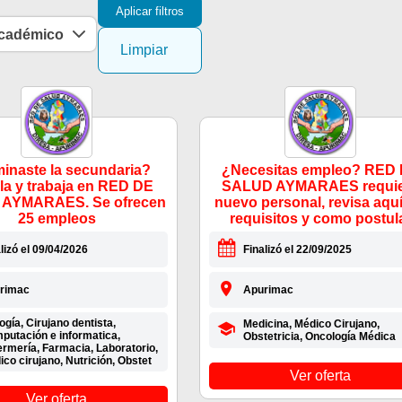
Aplicar filtros
académico
Limpiar
inaste la secundaria?
¿Necesitas empleo? RED
la y trabaja en RED DE
SALUD AYMARAES requie
AYMARAES. Se ofrecen
nuevo personal, revisa aquí
25 empleos
requisitos y como postul
lizó el 09/04/2026
Finalizó el 22/09/2025
rimac
Apurimac
ogía, Cirujano dentista,
Medicina, Médico Cirujano,
putación e informatica,
Obstetricia, Oncología Médica
ermería, Farmacia, Laboratorio,
co cirujano, Nutrición, Obstet
Ver oferta
Ver oferta