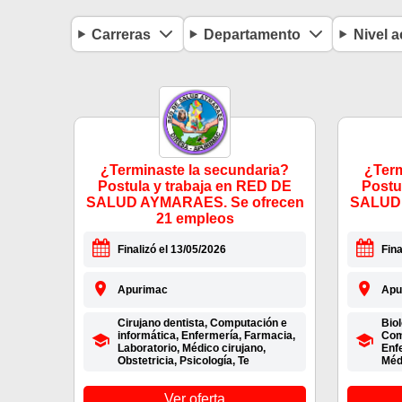
Carreras
Departamento
Nivel 
¿Terminaste la secundaria?
¿Term
Postula y trabaja en RED DE
Postu
SALUD AYMARAES. Se ofrecen
SALUD 
21 empleos
Finalizó el 13/05/2026
Fina
Apurimac
Apu
Cirujano dentista, Computación e
Biol
informática, Enfermería, Farmacia,
Com
Laboratorio, Médico cirujano,
Enf
Obstetricia, Psicología, Te
Médi
Ver oferta