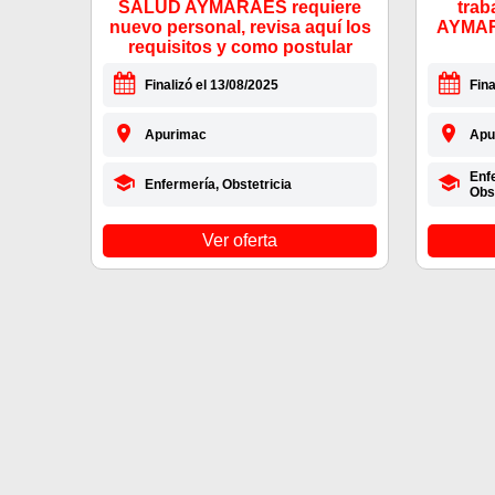
SALUD AYMARAES requiere
tra
nuevo personal, revisa aquí los
AYMAR
requisitos y como postular
Finalizó el 13/08/2025
Fina
Apurimac
Apu
Enfe
Enfermería, Obstetricia
Obst
Ver oferta