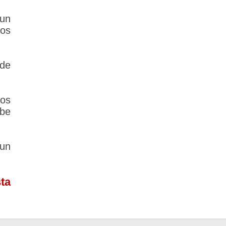
un
los
 de
los
ebe
 un
ta