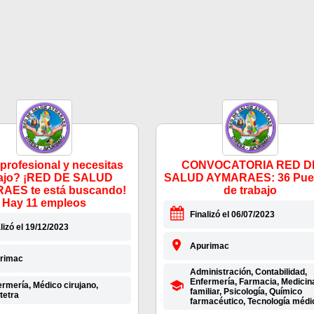
profesional y necesitas
CONVOCATORIA RED D
bajo? ¡RED DE SALUD
SALUD AYMARAES: 36 Pue
AES te está buscando!
de trabajo
Hay 11 empleos
Finalizó el 06/07/2023
lizó el 19/12/2023
Apurimac
rimac
Administración, Contabilidad,
Enfermería, Farmacia, Medicin
rmería, Médico cirujano,
familiar, Psicología, Químico
tetra
farmacéutico, Tecnología médi