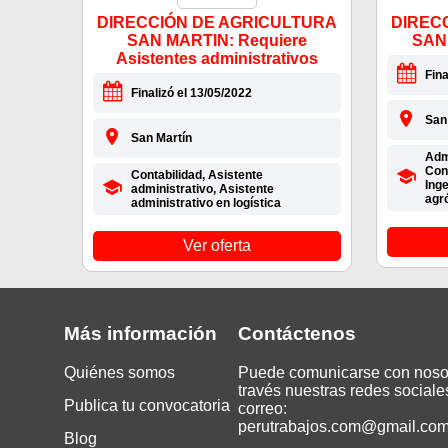
DIRECCIÓN DE AGRICULTURA
DIREC
SAN MARTIN: Requiere
SAN
Asistentes administrativos
Fina
Finalizó el 13/05/2022
San
San Martín
Adm
Con
Contabilidad, Asistente
Inge
administrativo, Asistente
agró
administrativo en logística
Ver oferta
Más información
Contáctenos
Quiénes somos
Puede comunicarse con noso
través nuestras redes sociale
Publica tu convocatoria
correo:
perutrabajos.com@gmail.co
Blog