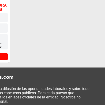
URA
S
ar
io
s
.com
 difusión de las oportunidades laborales y sobre todo
os concursos públicos. Para cada puesto que
 los enlaces oficiales de la entidad. Nosotros no
onal.