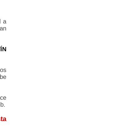
 a
lan
ÍN
los
ebe
ce
b.
ta