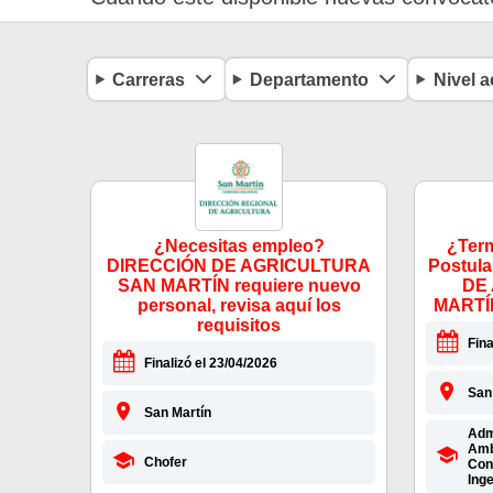
Carreras
Departamento
Nivel 
¿Necesitas empleo?
¿Term
DIRECCIÓN DE AGRICULTURA
Postula
SAN MARTÍN requiere nuevo
DE
personal, revisa aquí los
MARTÍN
requisitos
Fina
Finalizó el 23/04/2026
San
San Martín
Admi
Amb
Chofer
Cont
Ing