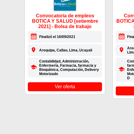
Convocatoria de empleos
Conv
BOTICA Y SALUD [setiembre
BOTICA
2021] - Bolsa de trabajo
Finalizó el 16/09/2021
Fina
Are
Arequipa, Callao, Lima, Ucayali
Lima
Contabilidad, Administración,
Cont
Enfermería, Farmacia, farmacia y
far
Bioquímica, Computación, Delivery
Enf
Motorizado
Mot
D
Ver oferta