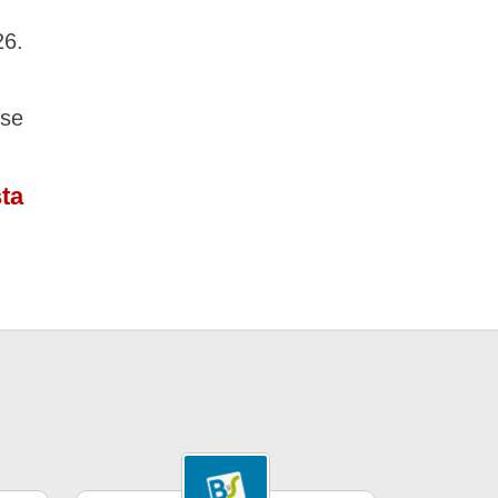
6.
rse
ta