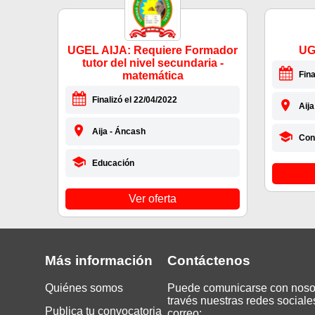
UGEL AIJA: Requiere Formador
UG
tutor del nivel secundaria -
matemática
Fina
Finalizó el 22/04/2022
Aij
Aija - Áncash
Cont
Educación
Ver oferta
Más información
Contáctenos
Quiénes somos
Puede comunicarse con noso
través nuestras redes sociale
Publica tu convocatoria
correo: