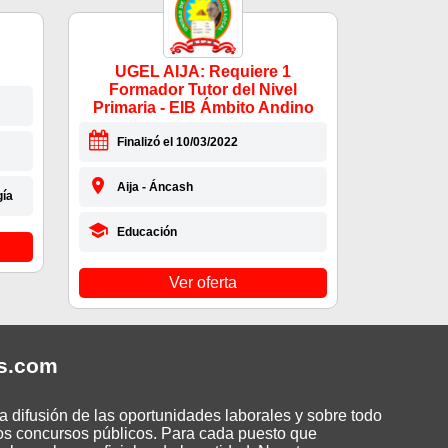
UGEL AIJA: Requiere 1
Formador Tutor del Nivel
Primaria - EIB Ámbito Andino
Finalizó el 10/03/2022
Aija - Áncash
gía
Educación
Ver oferta
s
.com
 difusión de las oportunidades laborales y sobre todo
os concursos públicos. Para cada puesto que