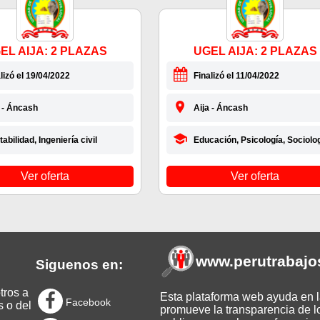
EL AIJA: 2 PLAZAS
UGEL AIJA: 2 PLAZAS
lizó el 19/04/2022
Finalizó el 11/04/2022
a - Áncash
Aija - Áncash
abilidad, Ingeniería civil
Educación, Psicología, Sociolo
Ver oferta
Ver oferta
www.perutrabajo
Siguenos en:
tros a
Esta plataforma web ayuda en la
Facebook
s o del
promueve la transparencia de l