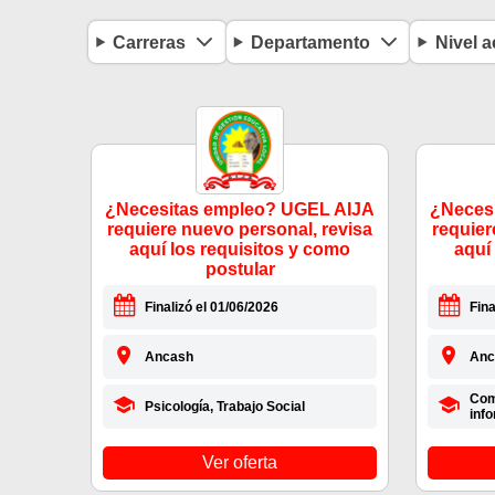
Carreras
Departamento
Nivel 
¿Necesitas empleo? UGEL AIJA
¿Neces
requiere nuevo personal, revisa
requier
aquí los requisitos y como
aquí
postular
Finalizó el 01/06/2026
Fina
Ancash
Anc
Com
Psicología, Trabajo Social
info
Ver oferta