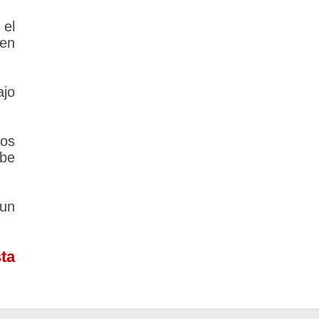
 el
 en
jo
los
ebe
un
ta