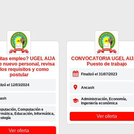
itas empleo? UGEL AIJA
CONVOCATORIA UGEL AIJA
e nuevo personal, revisa
Puesto de trabajo
 los requisitos y como
postular
Finalizó el 31/07/2023
lizó el 12/03/2024
Ancash
ash
Administración, Economía,
Ingeniería económica
putación, Computación e
rmática, Educación, Informática,
Ver oferta
cología
Ver oferta