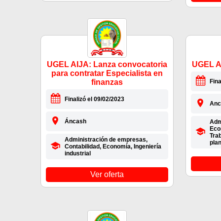
UGEL AIJA: Lanza convocatoria
UGEL A
para contratar Especialista en
finanzas
Fina
Finalizó el 09/02/2023
Anc
Áncash
Admi
Econ
Trab
Administración de empresas,
plan
Contabilidad, Economía, Ingeniería
industrial
Ver oferta