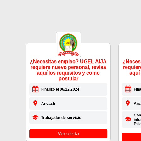
¿Necesitas empleo? UGEL AIJA
¿Neces
requiere nuevo personal, revisa
requier
aquí los requisitos y como
aquí
postular
Finalizó el 06/12/2024
Fina
Ancash
Anc
Com
Trabajador de servicio
info
Psi
Ver oferta