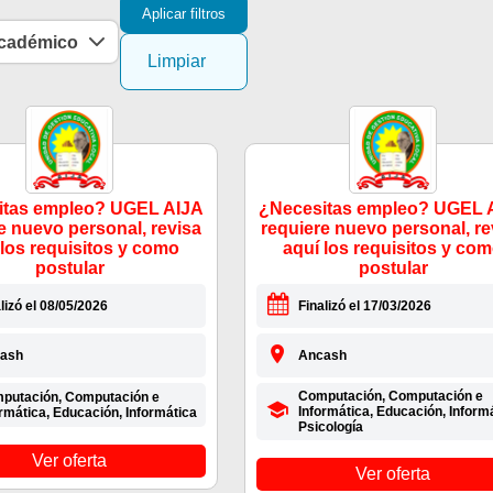
Aplicar filtros
académico
Limpiar
itas empleo? UGEL AIJA
¿Necesitas empleo? UGEL 
e nuevo personal, revisa
requiere nuevo personal, re
 los requisitos y como
aquí los requisitos y co
postular
postular
lizó el 08/05/2026
Finalizó el 17/03/2026
ash
Ancash
Computación, Computación e
putación, Computación e
Informática, Educación, Informá
rmática, Educación, Informática
Psicología
Ver oferta
Ver oferta