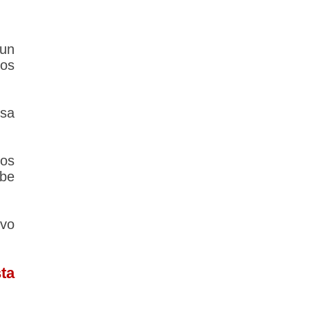
 un
los
lsa
los
ebe
vo
ta