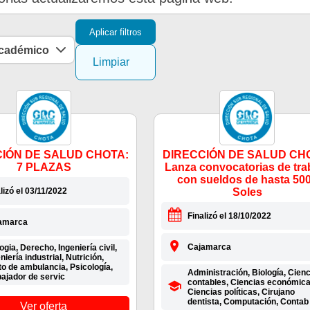
Aplicar filtros
académico
Limpiar
IÓN DE SALUD CHOTA:
DIRECCIÓN DE SALUD CH
7 PLAZAS
Lanza convocatorias de tra
con sueldos de hasta 50
lizó el 03/11/2022
Soles
Finalizó el 18/10/2022
amarca
Cajamarca
ogia, Derecho, Ingeniería civil,
niería industrial, Nutrición,
to de ambulancia, Psicología,
Administración, Biología, Cien
bajador de servic
contables, Ciencias económica
Ciencias políticas, Cirujano
dentista, Computación, Contab
Ver oferta