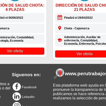
IÓN DE SALUD CHOTA:
DIRECCIÓN DE SALUD CH
6 PLAZAS
21 PLAZAS
lizó el 06/06/2022
Finalizó el 26/04/2022
amarca
Chota - Cajamarca
Administración, Auxiliar de
nistración, Contabilidad,
enfermería, Contabilidad,
cología, Economía
Economía, Enfermería, Psicolo
Ver oferta
Ver oferta
www.perutrabajo
Siguenos en:
tros a
Esta plataforma web ayuda en la
Facebook
s o del
promueve la transparencia de l
publicamos se hace referencia a
m
LinkedIn
realizamos la selección de pers