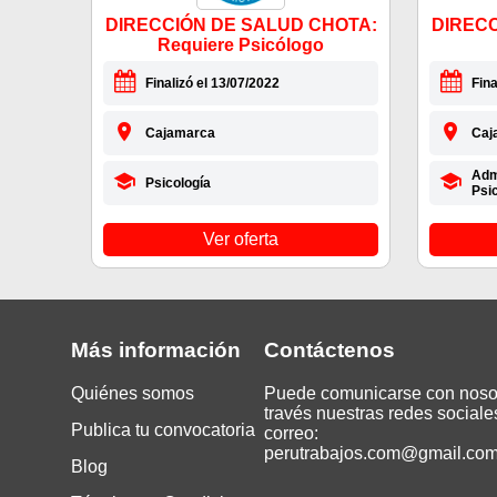
DIRECCIÓN DE SALUD CHOTA:
DIRECC
Requiere Psicólogo
Finalizó el 13/07/2022
Fina
Cajamarca
Caj
Admi
Psicología
Psi
Ver oferta
Más información
Contáctenos
Quiénes somos
Puede comunicarse con noso
través nuestras redes sociale
Publica tu convocatoria
correo:
perutrabajos.com@gmail.co
Blog