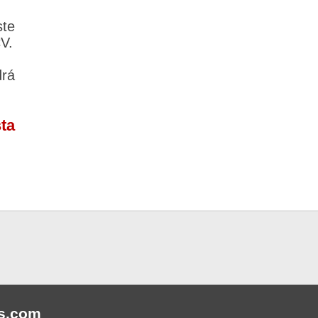
te
CV.
rá
ta
s
.com