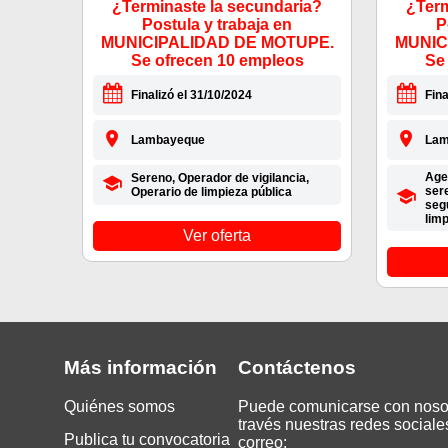
¿Terminaste la secundaria?
¿Term
Postula y trabaja en
P
MUNICIPALIDAD DE MOTUPE.
MUNIC
Se ofrecen 10 empleos
Se
Finalizó el 31/10/2024
Fina
Lambayeque
Lam
Age
Sereno, Operador de vigilancia,
sere
Operario de limpieza pública
segu
limp
Ver oferta
Más información
Contáctenos
Quiénes somos
Puede comunicarse con noso
través nuestras redes sociale
Publica tu convocatoria
correo: