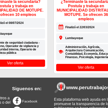
inaste la secundaria?
¿Terminaste la secundari
ostula y trabaja en
Postula y trabaja en
IPALIDAD DE MOTUPE.
MUNICIPALIDAD DISTRITA
 ofrecen 10 empleos
MOTUPE. Se ofrecen 36
empleos
lizó el 08/07/2024
Finalizó el 22/03/2024
bayeque
Lambayeque
nte de seguridad ciudadana -
no, Operador de vigilancia y
Administración, Agrícola,
ridad interna, Operario de
Arquitectura Comunicación,
ieza pública
Contabilidad, Economía, Educa
Finanzas, Psicología, Ingenierí
Ver oferta
Ver oferta
www.perutrabajo
Siguenos en:
tros a
Esta plataforma web ayuda en la
Facebook
s o del
promueve la transparencia de l