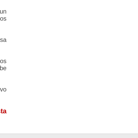
 un
los
lsa
los
ebe
vo
ta