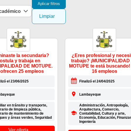
Aplicar filtros
académico
Limpiar
inaste la secundaria?
¿Eres profesional y necesi
ostula y trabaja en
trabajo? ¡MUNICIPALIDAD
IPALIDAD DE MOTUPE.
MOTUPE te está buscando!
 ofrecen 25 empleos
16 empleos
lizó el 23/06/2025
Finalizó el 24/04/2025
bayeque
Lambayeque
liar en tránsito y transporte,
Administración, Antropología,
ario de limpieza pública,
Arquitectura, Comercio,
rario de mantenimiento de
Contabilidad, Cultura y arte,
ques y áreas verdes, Seguridad
Economía, Educación, Finanzas
Ingeniería
Ver oferta