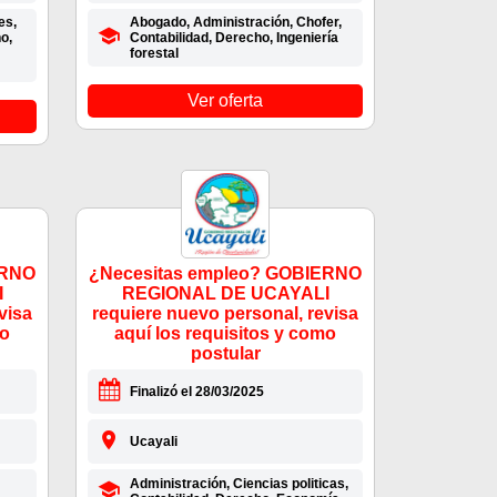
es,
Abogado, Administración, Chofer,
o,
Contabilidad, Derecho, Ingeniería
forestal
Ver oferta
ERNO
¿Necesitas empleo? GOBIERNO
I
REGIONAL DE UCAYALI
visa
requiere nuevo personal, revisa
mo
aquí los requisitos y como
postular
Finalizó el 28/03/2025
Ucayali
Administración, Ciencias politicas,