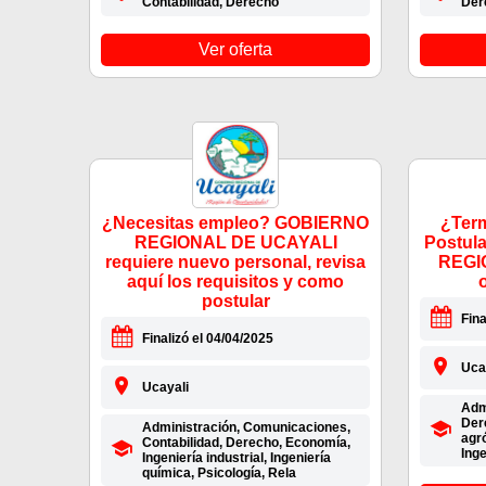
Contabilidad, Derecho
Der
Ver oferta
¿Necesitas empleo? GOBIERNO
¿Term
REGIONAL DE UCAYALI
Postul
requiere nuevo personal, revisa
REGI
aquí los requisitos y como
postular
Fina
Finalizó el 04/04/2025
Uca
Ucayali
Admi
Der
Administración, Comunicaciones,
agr
Contabilidad, Derecho, Economía,
Inge
Ingeniería industrial, Ingeniería
química, Psicología, Rela