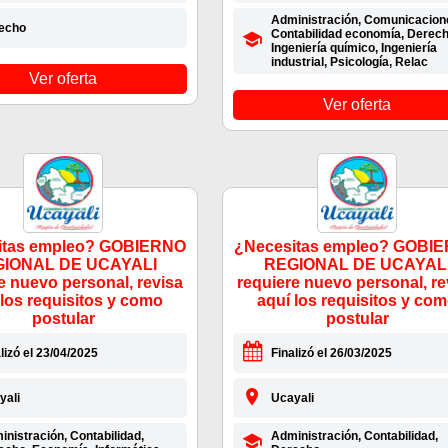
Administración, Comunicacion
echo
Contabilidad economía, Derech
Ingeniería químico, Ingeniería
industrial, Psicología, Relac
Ver oferta
Ver oferta
itas empleo? GOBIERNO
¿Necesitas empleo? GOBI
IONAL DE UCAYALI
REGIONAL DE UCAYAL
e nuevo personal, revisa
requiere nuevo personal, re
 los requisitos y como
aquí los requisitos y co
postular
postular
lizó el 23/04/2025
Finalizó el 26/03/2025
yali
Ucayali
nistración, Contabilidad,
Administración, Contabilidad,