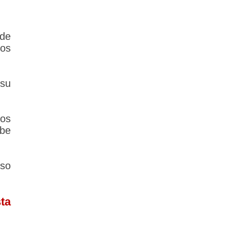
 de
los
su
los
ebe
so
ta