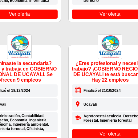
echo, Economía, Informática
Derecho
Ver oferta
Ver oferta
inaste la secundaria?
¿Eres profesional y necesi
a y trabaja en GOBIERNO
trabajo? ¡GOBIERNO REGI
ONAL DE UCAYALI. Se
DE UCAYALI te está busca
ofrecen 9 empleos
Hay 22 empleos
lizó el 18/12/2024
Finalizó el 21/10/2024
yali
Ucayali
nistración, Contabilidad,
Agroforestal acuícola, Derecho
echo, Economía, Ingeniería
Forestal, Ingenieria forestal
ónoma, Ingeniería ambiental,
niería forestal, Oficinista,
Ver oferta