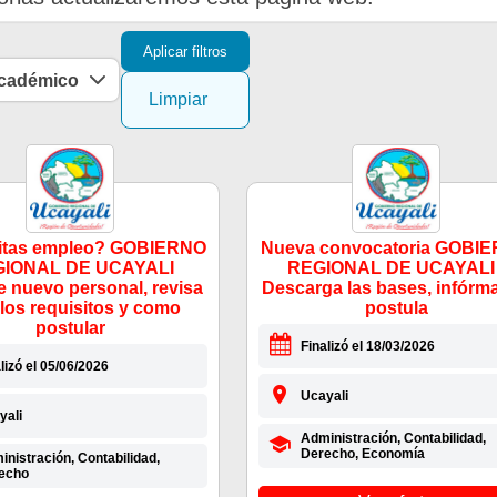
Aplicar filtros
académico
Limpiar
itas empleo? GOBIERNO
Nueva convocatoria GOBI
IONAL DE UCAYALI
REGIONAL DE UCAYALI 
e nuevo personal, revisa
Descarga las bases, infórma
 los requisitos y como
postula
postular
Finalizó el 18/03/2026
lizó el 05/06/2026
Ucayali
yali
Administración, Contabilidad,
Derecho, Economía
nistración, Contabilidad,
echo