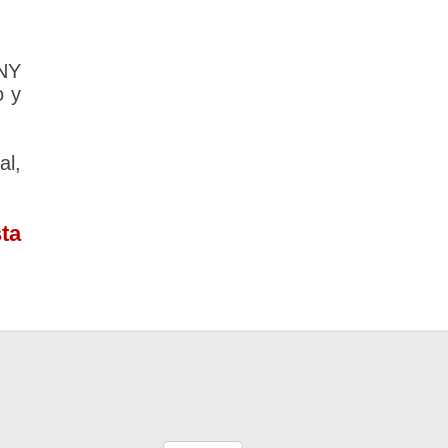
NY
o y
l,
ta