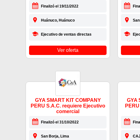
Finalizó el 19/11/2022
Fina
Huánuco, Huánuco
San
Ejecutivo de ventas directas
Eje
Ver oferta
GYA SMART KIT COMPANY
GYA 
PERU S.A.C. requiere Ejecutivo
PERU 
comercial
Finalizó el 31/10/2022
Fina
San Borja, Lima
CAJ