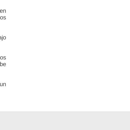
 en
dos
ajo
los
ebe
un