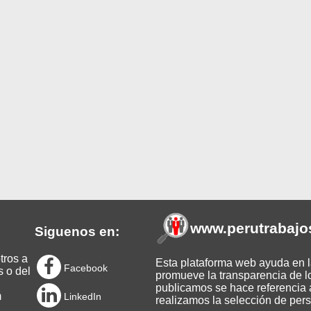
www.perutrabajo
Siguenos en:
tros a
Esta plataforma web ayuda en la
Facebook
s o del
promueve la transparencia de l
publicamos se hace referencia a
m
LinkedIn
realizamos la selección de pers