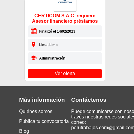
CERTICOM S.A.C. requiere
Asesor financiero préstamos
Finalizó el 14/02/2023
Lima, Lima
Administración
Ver oferta
Más información
Contáctenos
Quiénes somos
Puede comunicarse con noso
través nuestras redes sociale
Publica tu convocatoria
correo:
perutrabajos.com@gmail.co
Blog