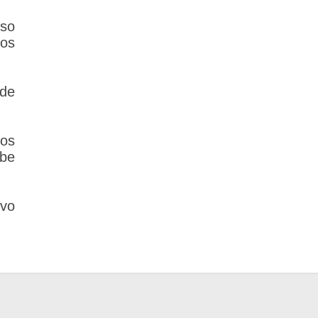
rso
tos
de
los
ebe
evo