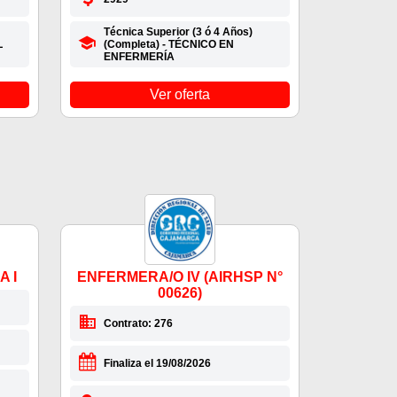
Técnica Superior (3 ó 4 Años)
L
(Completa) - TÉCNICO EN
ENFERMERÍA
Ver oferta
 I
ENFERMERA/O IV (AIRHSP N°
00626)
Contrato: 276
Finaliza el 19/08/2026