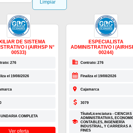
Limpiar
XILIAR DE SISTEMA
ESPECIALISTA
STRATIVO I (AIRHSP N°
ADMINISTRATIVO I (AIRHS
00533)
00244)
trato: 276
Contrato: 276
liza el 19/08/2026
Finaliza el 19/08/2026
amarca
Cajamarca
0
3079
Título/Licenciatura - CIENCIAS
CUNDARIA COMPLETA
ADMINISTRATIVAS, ECONOMI
CONTABLES, INGENIERÍA
INDUSTRIAL, Y CARRERAS A
FINES
Ver oferta