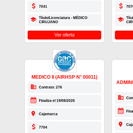
7041
707
Título/Licenciatura - MÉDICO
Títu
CIRUJANO
CI
Ver oferta
MEDICO II (AIRHSP N° 00011)
ADMINI
Contrato: 276
Con
Finaliza el 19/08/2026
Fina
Cajamarca
Caj
7704