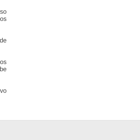
rso
tos
de
los
ebe
vo