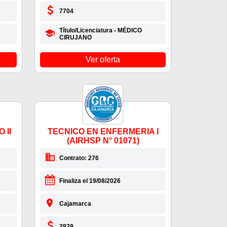
7704
Título/Licenciatura - MÉDICO
CIRUJANO
Ver oferta
 II
TECNICO EN ENFERMERIA I
(AIRHSP N° 01071)
Contrato: 276
Finaliza el 19/08/2026
Cajamarca
2929