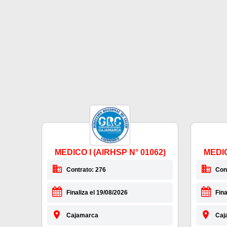
MEDICO I (AIRHSP N° 01062)
MEDIC
Contrato: 276
Con
Finaliza el 19/08/2026
Fina
Cajamarca
Caj