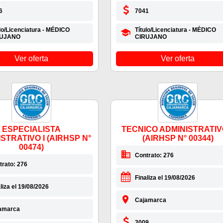
6
7041
lo/Licenciatura - MÉDICO
Título/Licenciatura - MÉDICO
RUJANO
CIRUJANO
Ver oferta
Ver oferta
ESPECIALISTA
TECNICO ADMINISTRATIVO
STRATIVO I (AIRHSP N°
(AIRHSP N° 00344)
00474)
Contrato: 276
trato: 276
Finaliza el 19/08/2026
liza el 19/08/2026
Cajamarca
amarca
3009