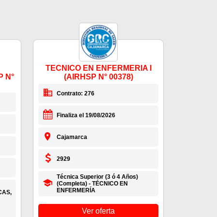
TECNICO EN ENFERMERIA I
P N°
(AIRHSP N° 00378)
Contrato: 276
Finaliza el 19/08/2026
Cajamarca
2929
Técnica Superior (3 ó 4 Años)
(Completa) - TÉCNICO EN
ENFERMERÍA
CAS,
Ver oferta