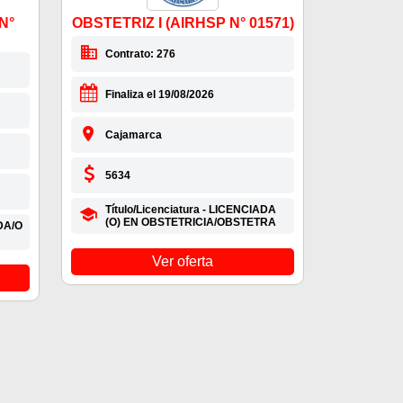
N°
OBSTETRIZ I (AIRHSP N° 01571)
Contrato: 276
Finaliza el 19/08/2026
Cajamarca
5634
Título/Licenciatura - LICENCIADA
(O) EN OBSTETRICIA/OBSTETRA
ADA/O
Ver oferta