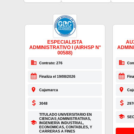
ESPECIALISTA
AU
ADMINISTRATIVO I (AIRHSP N°
ADMINI
00588)
Contrato: 276
Con
Finaliza el 19/08/2026
Fina
Cajamarca
Caj
3048
297
TITULADO UNIVERSITARIO EN
SE
CIENCIAS ADMINISTRATIVAS,
INGENIERÍA INDUSTRIAL,
ECONOMICAS, CONTABLES, Y
CARRERAS A FINES