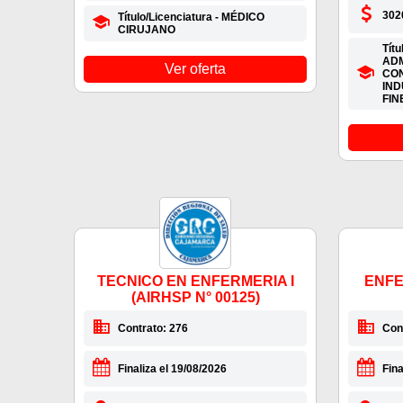
302
Título/Licenciatura - MÉDICO
CIRUJANO
Títu
ADM
Ver oferta
CON
IND
FIN
TECNICO EN ENFERMERIA I
ENFE
(AIRHSP N° 00125)
Contrato: 276
Con
Finaliza el 19/08/2026
Fina