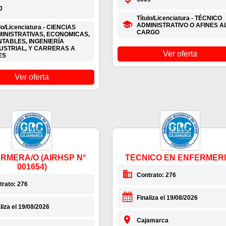
0
Título/Licenciatura - TÉCNICO
ADMINISTRATIVO O AFINES A
lo/Licenciatura - CIENCIAS
CARGO
INISTRATIVAS, ECONOMICAS,
TABLES, INGENIERÍA
USTRIAL, Y CARRERAS A
Ver oferta
ES
Ver oferta
RMERA/O (AIRHSP N°
TECNICO EN ENFERMERIA
001654)
Contrato: 276
trato: 276
Finaliza el 19/08/2026
liza el 19/08/2026
Cajamarca