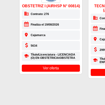
OBSTETRIZ I (AIRHSP N° 00814)
TECN
(
Contrato: 276
Con
Finaliza el 19/08/2026
Fina
Cajamarca
Caj
5634
299
Título/Licenciatura - LICENCIADA
(O) EN OBSTETRICIA/OBSTETRA
Tít
EN
Ver oferta