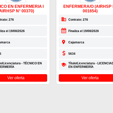
ICO EN ENFERMERIA I
ENFERMERA/O (AIRHSP 
AIRHSP N° 00370)
001654)
trato: 276
Contrato: 276
liza el 19/08/2026
Finaliza el 19/08/2026
amarca
Cajamarca
5
5634
ulo/Licenciatura - TÉCNICO EN
Título/Licenciatura - LICENCI
FERMERÍA
EN ENFERMERÍA
Ver oferta
Ver oferta