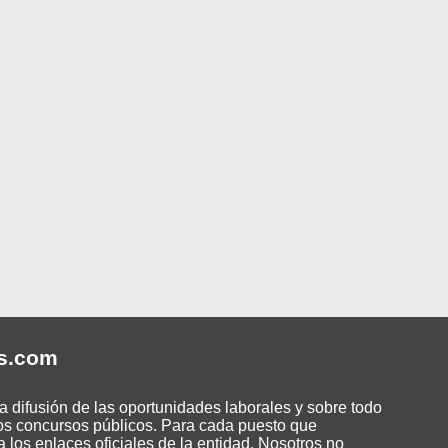
s
.com
 difusión de las oportunidades laborales y sobre todo
os concursos públicos. Para cada puesto que
 los enlaces oficiales de la entidad. Nosotros no