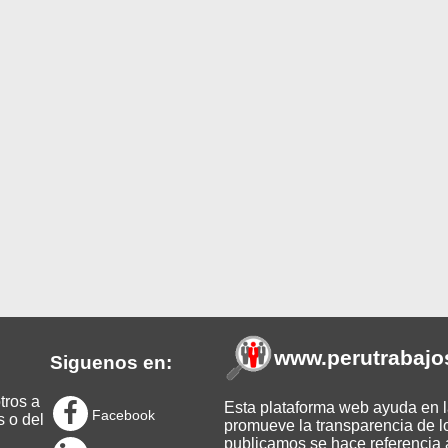
www.perutrabajo
Siguenos en:
tros a
Esta plataforma web ayuda en la
Facebook
s o del
promueve la transparencia de l
publicamos se hace referencia a