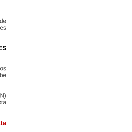
de
les
ES
los
ebe
N)
sta
ta