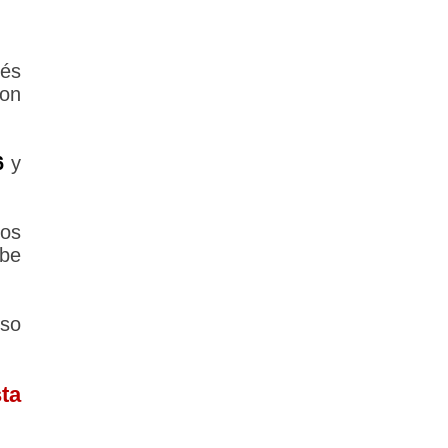
vés
con
6
y
los
ebe
rso
ta