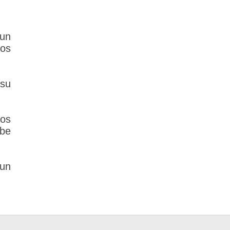
 un
los
su
los
ebe
 un