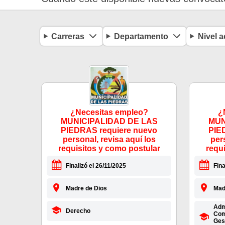
Carreras
Departamento
Nivel 
¿Necesitas empleo?
¿
MUNICIPALIDAD DE LAS
MUN
PIEDRAS requiere nuevo
PIE
personal, revisa aquí los
per
requisitos y como postular
requ
Finalizó el 26/11/2025
Fina
Madre de Dios
Mad
Admi
Derecho
Com
Gest