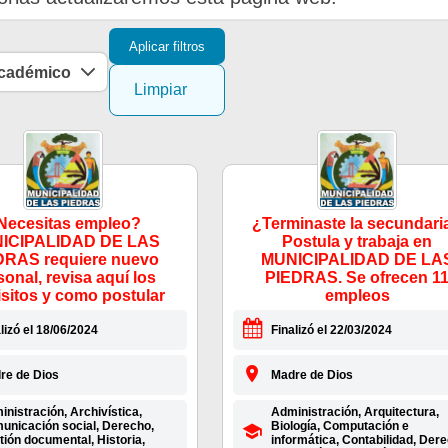
Aplicar filtros
académico
Limpiar
Necesitas empleo?
¿Terminaste la secundari
ICIPALIDAD DE LAS
Postula y trabaja en
DRAS requiere nuevo
MUNICIPALIDAD DE LA
sonal, revisa aquí los
PIEDRAS. Se ofrecen 1
isitos y como postular
empleos
lizó el 18/06/2024
Finalizó el 22/03/2024
re de Dios
Madre de Dios
nistración, Archivística,
Administración, Arquitectura,
unicación social, Derecho,
Biología, Computación e
ión documental, Historia,
informática, Contabilidad, Dere