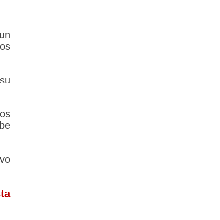
 un
los
su
los
ebe
evo
ta