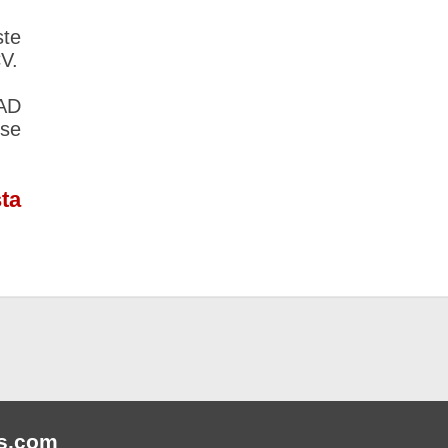
ste
CV.
AD
rse
ta
s
.com