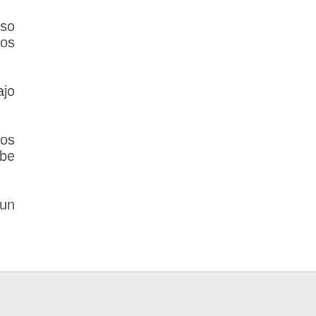
rso
tos
ajo
los
ebe
un