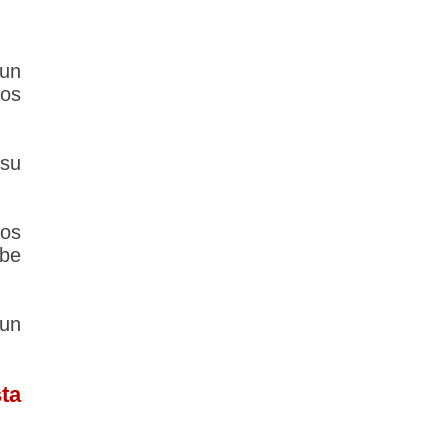
 un
los
su
los
ebe
un
ta