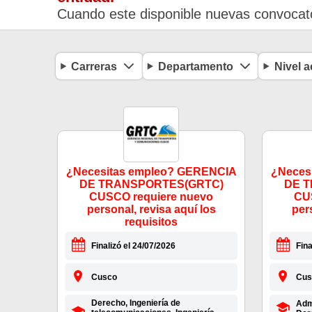
Cuando este disponible nuevas convocato
Carreras
Departamento
Nivel 
¿Necesitas empleo? GERENCIA
¿Neces
DE TRANSPORTES(GRTC)
DE 
CUSCO requiere nuevo
CU
personal, revisa aquí los
per
requisitos
Finalizó el 24/07/2026
Fina
Cusco
Cus
Derecho, Ingeniería de
Admi