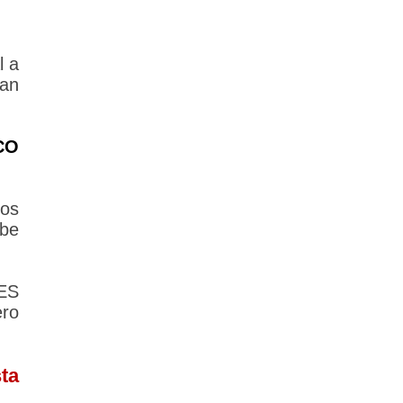
 a
lan
CO
los
ebe
ES
ero
ta