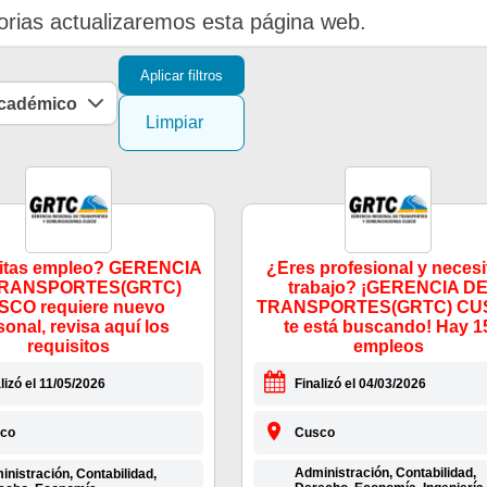
rias actualizaremos esta página web.
Aplicar filtros
académico
Limpiar
itas empleo? GERENCIA
¿Eres profesional y necesi
TRANSPORTES(GRTC)
trabajo? ¡GERENCIA D
SCO requiere nuevo
TRANSPORTES(GRTC) CU
sonal, revisa aquí los
te está buscando! Hay 1
requisitos
empleos
lizó el 11/05/2026
Finalizó el 04/03/2026
co
Cusco
Administración, Contabilidad,
nistración, Contabilidad,