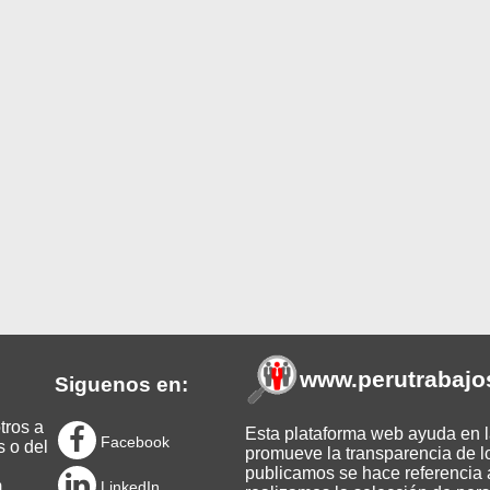
www.perutrabajo
Siguenos en:
tros a
Esta plataforma web ayuda en la
Facebook
s o del
promueve la transparencia de l
publicamos se hace referencia a
m
LinkedIn