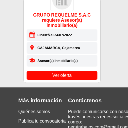
GRUPO REQUELME S.A.C
requiere Asesor(a)
inmobiliario(a)
Finalizó el 24/07/2022
CAJAMARCA, Cajamarca
Asesor(a) inmobiliario(a)
Ver oferta
Más información
Contáctenos
Quiénes somos
Puede comunicarse con noso
través nuestras redes sociale
Publica tu convocatoria
correo:
perutrabajos.com@gmail.co