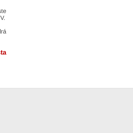
te
CV.
rá
ta