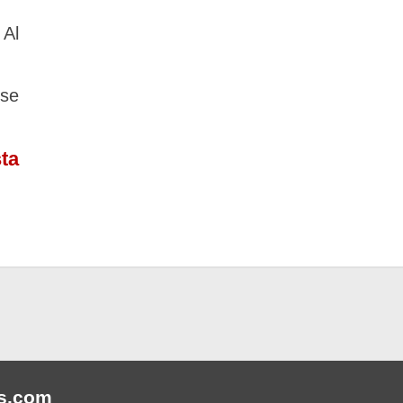
 Al
rse
ta
s
.com