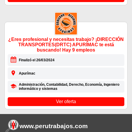
¿Eres profesional y necesitas trabajo? ¡DIRECCIÓN
TRANSPORTES(DRTC) APURÍMAC te está
buscando! Hay 9 empleos
Finalizó el 26/03/2024
Apurímac
Administración, Contabilidad, Derecho, Economía, Ingeniero
informático y sistemas
Ver oferta
www.perutrabajos
.com