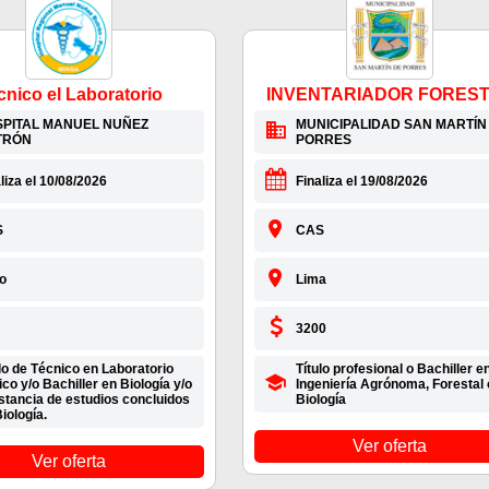
cnico el Laboratorio
INVENTARIADOR FORES
PITAL MANUEL NUÑEZ
MUNICIPALIDAD SAN MARTÍN
TRÓN
PORRES
liza el 10/08/2026
Finaliza el 19/08/2026
S
CAS
o
Lima
3200
lo de Técnico en Laboratorio
Título profesional o Bachiller e
ico y/o Bachiller en Biología y/o
Ingeniería Agrónoma, Forestal 
stancia de estudios concluidos
Biología
iología.
Ver oferta
Ver oferta