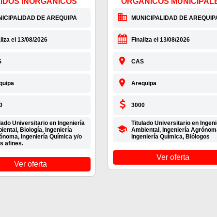
IDOS INORGÁNICOS
ORGANICOS MUNICIPAL
ICIPALIDAD DE AREQUIPA
MUNICIPALIDAD DE AREQUIP
liza el 13/08/2026
Finaliza el 13/08/2026
S
CAS
quipa
Arequipa
0
3000
lado Universitario en Ingeniería
Titulado Universitario en Ingeni
ental, Biología, Ingeniería
Ambiental, Ingeniería Agrónom
ónoma, Ingeniería Química y/o
Ingeniería Química, Biólogos
s afines.
Ver oferta
Ver oferta