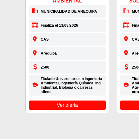
AMBIENTAL
SÓL
MUNICIPALIDAD DE AREQUIPA
MUN
Finaliza el 13/08/2026
Fina
CAS
CA
Arequipa
Are
2500
250
Titulado Universitario en Ingeniería
Titu
Ambiental, Ingeniería Química, Ing.
Ambi
Industrial, Biología o carreras
Agr
afines
otra
Ver oferta