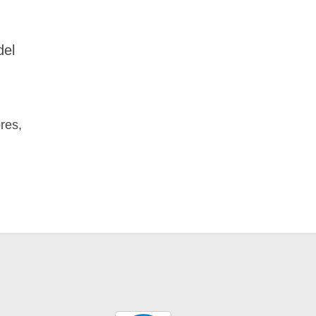
del
res,