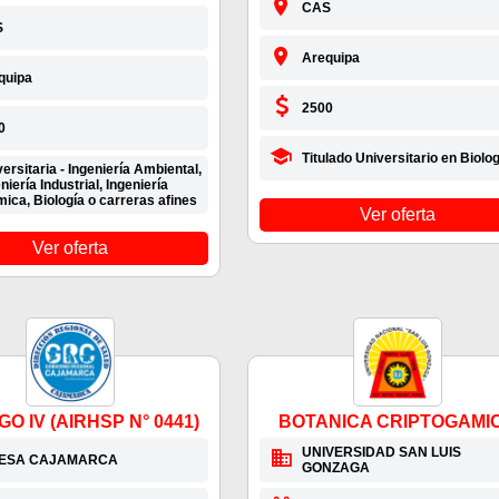
CAS
S
Arequipa
quipa
2500
0
Titulado Universitario en Biolog
ersitaria - Ingeniería Ambiental,
niería Industrial, Ingeniería
ica, Biología o carreras afines
Ver oferta
Ver oferta
O IV (AIRHSP N° 0441)
BOTANICA CRIPTOGAMI
UNIVERSIDAD SAN LUIS
RESA CAJAMARCA
GONZAGA