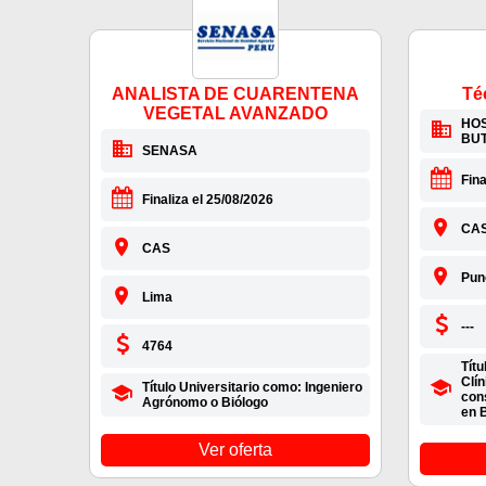
ANALISTA DE CUARENTENA
Té
VEGETAL AVANZADO
HOS
BU
SENASA
Fina
Finaliza el 25/08/2026
CA
CAS
Pun
Lima
---
4764
Títu
Clín
Título Universitario como: Ingeniero
con
Agrónomo o Biólogo
en B
Ver oferta