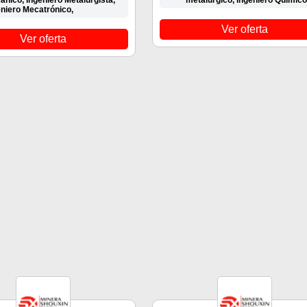
nico, Ingeniero Metalurgista,
metalúrgico, Ingeniero Químico
eniero Mecatrónico,
Ver oferta
Ver oferta