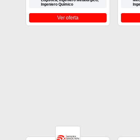
Logística, Ingeniero Metalúrgico,
Mecá
Ingeniero Químico
Ing
Ver oferta