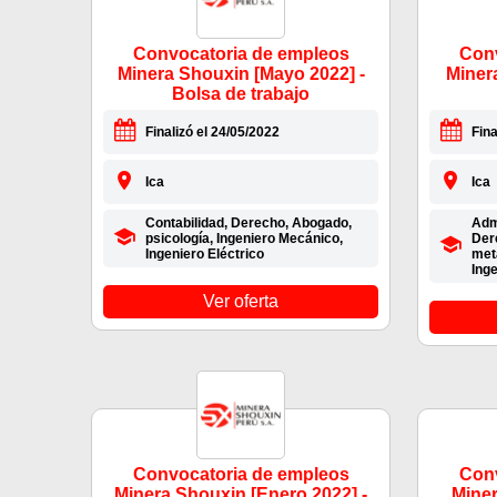
Convocatoria de empleos
Conv
Minera Shouxin [Mayo 2022] -
Minera
Bolsa de trabajo
Finalizó el 24/05/2022
Fina
Ica
Ica
Contabilidad, Derecho, Abogado,
Admi
psicología, Ingeniero Mecánico,
Der
Ingeniero Eléctrico
meta
Inge
Ver oferta
Convocatoria de empleos
Conv
Minera Shouxin [Enero 2022] -
Miner