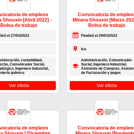
ocatoria de empleos
Convocatoria de empleo
 Shouxin [Abril 2022] -
Minera Shouxin [Marzo 2022
Bolsa de trabajo
Bolsa de trabajo
lizó el 27/04/2022
Finalizó el 29/03/2022
Ica
nistración, contabilidad,
Administración, Comunicador
echo, Comunicador Social,
Social, Ingeniero Industrial,
lúrgico, Ingeniero Industrial,
Asistente de Compras, Asisten
niería químico
de Facturación y pagos
Ver oferta
Ver oferta
ocatoria de empleos
Convocatoria de empleo
a Shouxin [ Diciembre
Minera Shouxin [Noviemb