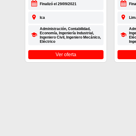
Finalizó el 29/09/2021
Fina
Ica
Lima
Administración, Contabilidad,
Admi
Economía, Ingeniería Industrial,
Inge
Ingeniero Civil, Ingeniero Mecánico,
Eléc
Eléctrico
Inge
Ver oferta