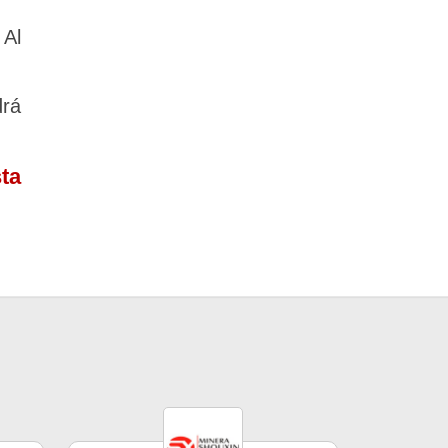
 Al
drá
ta