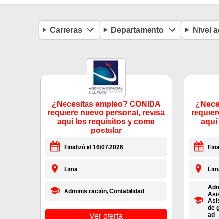
Carreras
Departamento
Nivel 
¿Necesitas empleo? CONIDA
¿Nece
requiere nuevo personal, revisa
requier
aquí los requisitos y como
aquí
postular
Finalizó el 16/07/2026
Fina
Lima
Lim
Admi
Administración, Contabilidad
Asis
Asis
de g
ad
Ver oferta