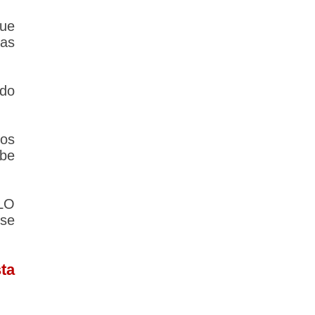
que
las
ado
los
ebe
LO
rse
ta