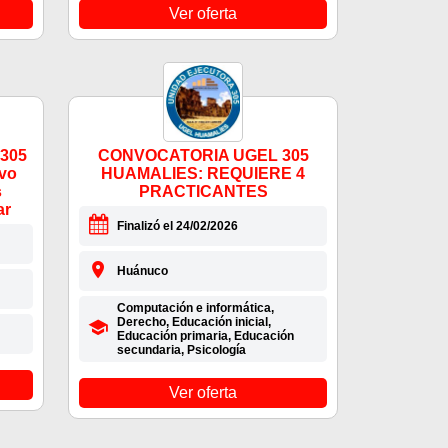
Ver oferta
 305
CONVOCATORIA UGEL 305
vo
HUAMALIES: REQUIERE 4
s
PRACTICANTES
ar
Finalizó el 24/02/2026
Huánuco
Computación e informática,
Derecho, Educación inicial,
Educación primaria, Educación
secundaria, Psicología
Ver oferta