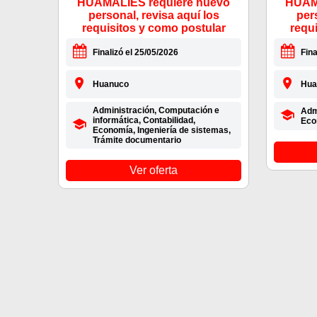
HUAMALIES requiere nuevo
HUAMA
personal, revisa aquí los
per
requisitos y como postular
requ
Finalizó el 25/05/2026
Fina
Huanuco
Hua
Administración, Computación e
Admi
informática, Contabilidad,
Eco
Economía, Ingeniería de sistemas,
Trámite documentario
Ver oferta