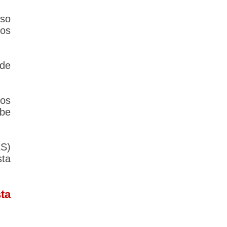
rso
tos
de
los
ebe
S)
sta
ta