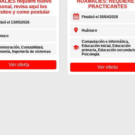
LIES requiere nuevo
HUAMALIES: REQUIERE
sonal, revisa aquí los
PRACTICANTES
isitos y como postular
Finalizó el 30/04/2026
lizó el 13/05/2026
Huánuco
nuco
Computación e informática,
Educación inicial, Educación
nistración, Contabilidad,
primaria, Educación secundari
nomía, Ingeniería de sistemas
Psicología
Ver oferta
Ver oferta