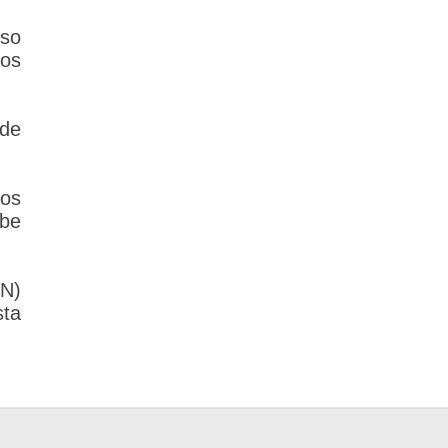
rso
tos
 de
los
ebe
N)
sta