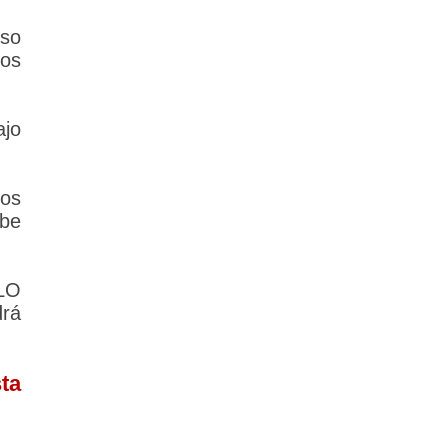
rso
tos
ajo
los
ebe
LO
rá
ta