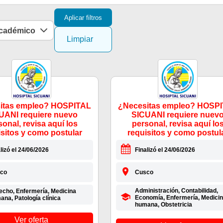
Aplicar filtros
académico
Limpiar
itas empleo? HOSPITAL
¿Necesitas empleo? HOSP
UANI requiere nuevo
SICUANI requiere nuev
sonal, revisa aquí los
personal, revisa aquí lo
isitos y como postular
requisitos y como postul
lizó el 24/06/2026
Finalizó el 24/06/2026
co
Cusco
Administración, Contabilidad,
echo, Enfermería, Medicina
Economía, Enfermería, Medici
na, Patología clínica
humana, Obstetricia
Ver oferta