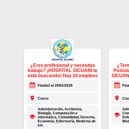
¿Eres profesional y necesitas
¿Term
trabajo? ¡HOSPITAL SICUANI te
Postul
está buscando! Hay 10 empleos
SICUANI
Finalizó el 26/02/2026
Fina
Cusco
Cus
Administración, Archivista,
Admi
Biología, Computación e
Con
informática, Contabilidad, Derecho,
Enfe
Economía, Enfermería, Medicina de
Med
em