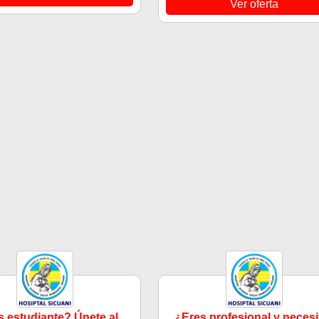
Ver oferta
 estudiante? Únete al
¿Eres profesional y necesi