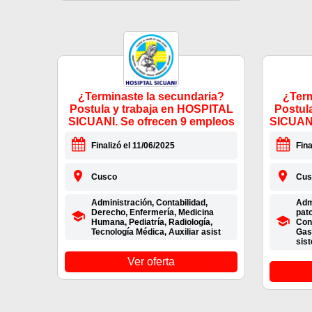
¿Terminaste la secundaria?
¿Term
Postula y trabaja en HOSPITAL
Postul
SICUANI. Se ofrecen 9 empleos
SICUANI
Finalizó el 11/06/2025
Fina
Cusco
Cus
Administración, Contabilidad,
Adm
Derecho, Enfermería, Medicina
pato
Humana, Pediatría, Radiología,
Con
Tecnología Médica, Auxiliar asist
Gas
sis
Ver oferta