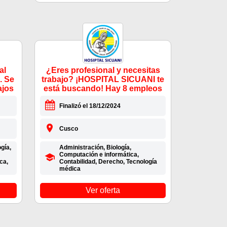
al
¿Eres profesional y necesitas
. Se
trabajo? ¡HOSPITAL SICUANI te
ajos
está buscando! Hay 8 empleos
Finalizó el 18/12/2024
Cusco
gía,
Administración, Biología,
Computación e informática,
ca,
Contabilidad, Derecho, Tecnología
médica
Ver oferta