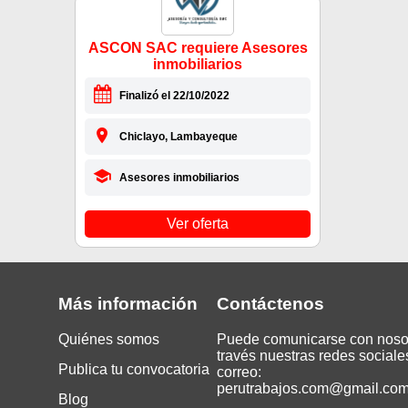
ASCON SAC requiere Asesores
inmobiliarios
Finalizó el 22/10/2022
Chiclayo, Lambayeque
Asesores inmobiliarios
Ver oferta
Más información
Contáctenos
Quiénes somos
Puede comunicarse con noso
través nuestras redes sociale
Publica tu convocatoria
correo:
perutrabajos.com@gmail.co
Blog