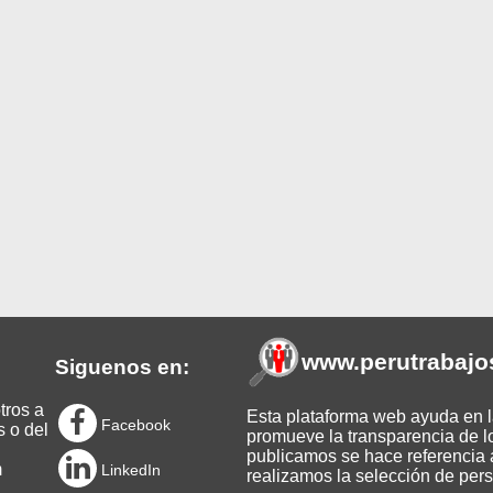
www.perutrabajo
Siguenos en:
tros a
Esta plataforma web ayuda en la
Facebook
s o del
promueve la transparencia de l
publicamos se hace referencia a
m
LinkedIn
realizamos la selección de pers