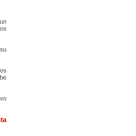
 un
los
su
los
ebe
vo
ta