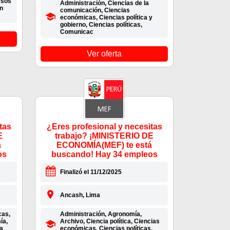
rsos
Administración, Ciencias de la
n
comunicación, Ciencias
económicas, Ciencias política y
gobierno, Ciencias políticas,
Comunicac
Ver oferta
tas
¿Eres profesional y necesitas
E
trabajo? ¡MINISTERIO DE
á
ECONOMÍA(MEF) te está
os
buscando! Hay 34 empleos
Finalizó el 11/12/2025
Ancash, Lima
cas,
Administración, Agronomía,
ía,
Archivo, Ciencia política, Ciencias
ía
económicas, Ciencias políticas,