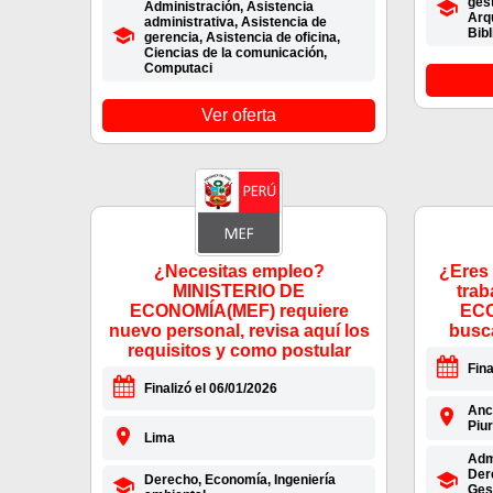
ges
Administración, Asistencia
Arq
administrativa, Asistencia de
Bibl
gerencia, Asistencia de oficina,
Ciencias de la comunicación,
Computaci
Ver oferta
¿Necesitas empleo?
¿Eres 
MINISTERIO DE
tra
ECONOMÍA(MEF) requiere
ECO
nuevo personal, revisa aquí los
busc
requisitos y como postular
Fina
Finalizó el 06/01/2026
Anc
Piu
Lima
Admi
Der
Derecho, Economía, Ingeniería
Gest