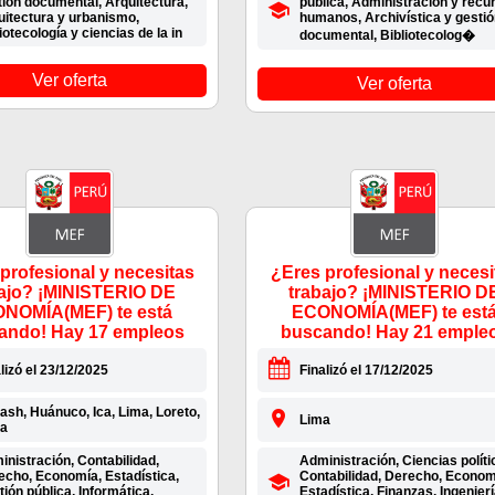
tión documental, Arquitectura,
pública, Administración y recu
uitectura y urbanismo,
humanos, Archivística y gestió
iotecología y ciencias de la in
documental, Bibliotecolog�
Ver oferta
Ver oferta
profesional y necesitas
¿Eres profesional y necesi
bajo? ¡MINISTERIO DE
trabajo? ¡MINISTERIO D
NOMÍA(MEF) te está
ECONOMÍA(MEF) te est
ando! Hay 17 empleos
buscando! Hay 21 emple
lizó el 23/12/2025
Finalizó el 17/12/2025
ash, Huánuco, Ica, Lima, Loreto,
Lima
ra
nistración, Contabilidad,
Administración, Ciencias políti
echo, Economía, Estadística,
Contabilidad, Derecho, Econom
ión pública, Informática,
Estadística, Finanzas, Ingenier