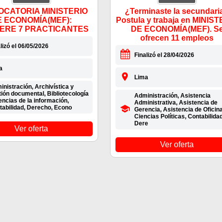
CATORIA MINISTERIO
¿Terminaste la secundari
E ECONOMÍA(MEF):
Postula y trabaja en MINIS
ERE 7 PRACTICANTES
DE ECONOMÍA(MEF). S
ofrecen 11 empleos
lizó el 06/05/2026
Finalizó el 28/04/2026
a
Lima
nistración, Archivística y
ión documental, Bibliotecología
Administración, Asistencia
encias de la información,
Administrativa, Asistencia de
tabilidad, Derecho, Econo
Gerencia, Asistencia de Oficina
Ciencias Políticas, Contabilidad
Dere
Ver oferta
Ver oferta