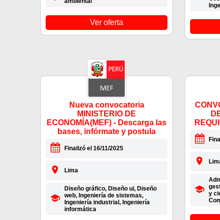
ambiental
Inge
Ver oferta
Nueva convocatoria
CONVO
MINISTERIO DE
D
ECONOMÍA(MEF) - Descarga las
REQUI
bases, infórmate y postula
Fina
Finalizó el 16/11/2025
Lim
Lima
Admi
gest
Diseño gráfico, Diseño ui, Diseño
y ci
web, Ingeniería de sistemas,
Com
Ingeniería industrial, Ingeniería
informática