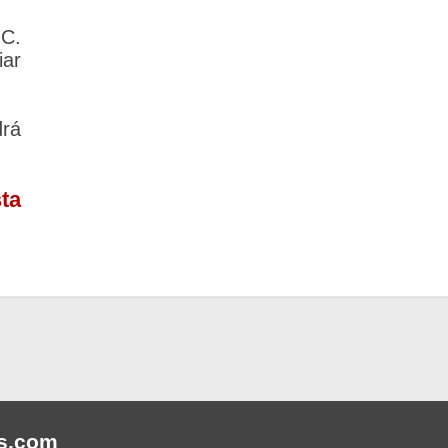
C.
iar
drá
ta
s
.com