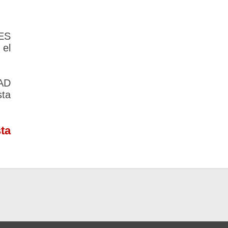
ES
 el
AD
sta
ta