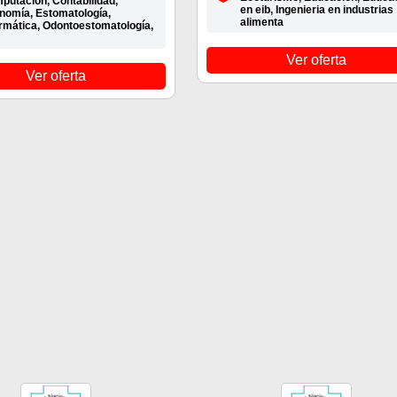
putación, Contabilidad,
en eib, Ingenieria en industrias
nomía, Estomatología,
alimenta
ormática, Odontoestomatología,
Ver oferta
Ver oferta