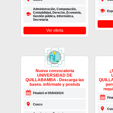
Administración, Computación,
Esp
Contabilidad, Derecho, Economía,
Gestión pública, Informática,
Secretaria
Ver oferta
Nueva convocatoria
¿
UNIVERSIDAD DE
QUILLABAMBA - Descarga las
QUILLA
bases, infórmate y postula
per
requ
Finalizó el 05/04/2024
Fina
Cusco
Cus