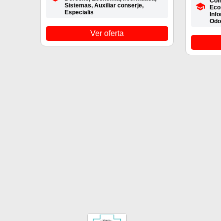
Com
Sistemas, Auxiliar conserje,
Eco
Especialis
Inf
Odo
Ver oferta