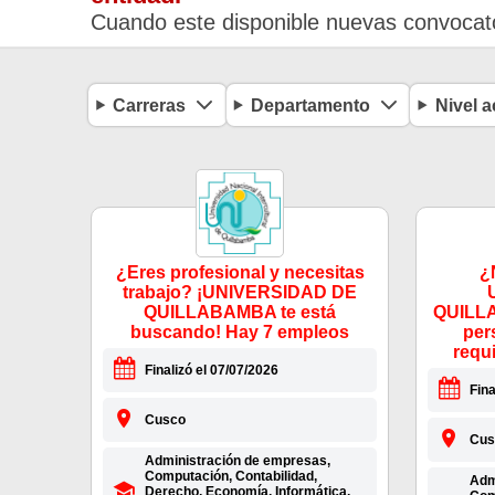
Cuando este disponible nuevas convocato
Carreras
Departamento
Nivel 
¿Eres profesional y necesitas
¿
trabajo? ¡UNIVERSIDAD DE
QUILLABAMBA te está
QUILLA
buscando! Hay 7 empleos
per
requ
Finalizó el 07/07/2026
Fina
Cusco
Cus
Administración de empresas,
Computación, Contabilidad,
Admi
Derecho, Economía, Informática,