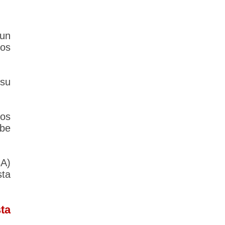
 un
los
su
los
ebe
A)
sta
ta