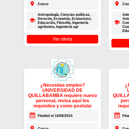
Cusco
Cus
Antropología, Ciencias políticas,
Adm
Derecho, Economía, Ecoturismo,
Antr
Educación, Filosofía, Ingeniería
Com
agrónoma, Ingeniería agr
Con
Edu
Ver oferta
¿Necesitas empleo?
¿
UNIVERSIDAD DE
QUILLABAMBA requiere nuevo
QUILLA
personal, revisa aquí los
per
requisitos y como postular
requ
Finalizó el 16/08/2024
Fina
Cusco
Cus