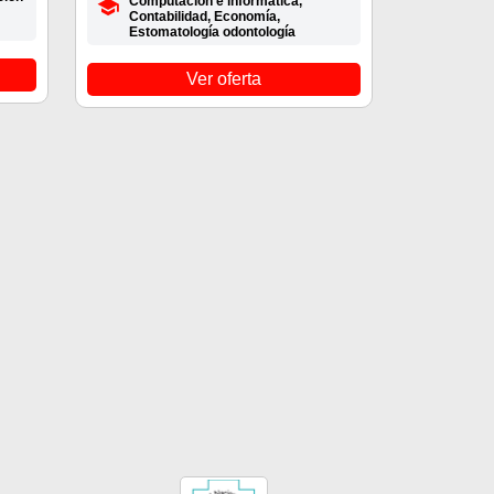
Computación e informática,
Contabilidad, Economía,
Estomatología odontología
Ver oferta