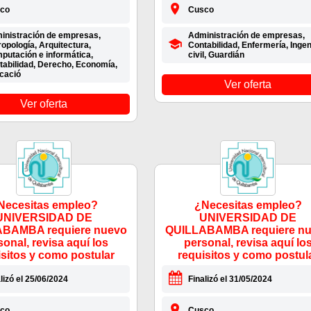
co
Cusco
inistración de empresas,
Administración de empresas,
opología, Arquitectura,
Contabilidad, Enfermería, Ingen
putación e informática,
civil, Guardián
tabilidad, Derecho, Economía,
cació
Ver oferta
Ver oferta
Necesitas empleo?
¿Necesitas empleo?
UNIVERSIDAD DE
UNIVERSIDAD DE
BAMBA requiere nuevo
QUILLABAMBA requiere n
sonal, revisa aquí los
personal, revisa aquí lo
isitos y como postular
requisitos y como postul
lizó el 25/06/2024
Finalizó el 31/05/2024
co
Cusco