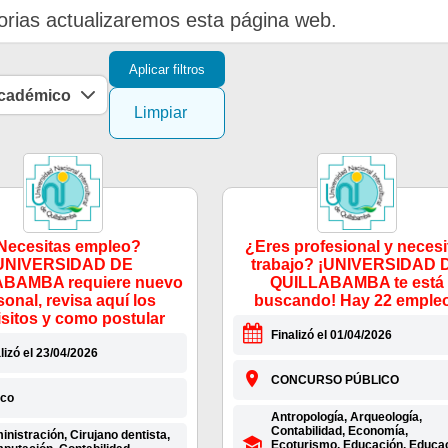
rias actualizaremos esta página web.
Aplicar filtros
académico
Limpiar
Necesitas empleo?
¿Eres profesional y necesi
UNIVERSIDAD DE
trabajo? ¡UNIVERSIDAD 
BAMBA requiere nuevo
QUILLABAMBA te está
sonal, revisa aquí los
buscando! Hay 22 emple
isitos y como postular
Finalizó el 01/04/2026
lizó el 23/04/2026
CONCURSO PÚBLICO
co
Antropología, Arqueología,
Contabilidad, Economía,
nistración, Cirujano dentista,
Ecoturismo, Educación, Educa