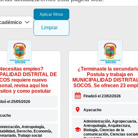
Aplicar filtros
académico
Limpiar
Necesitas empleo?
¿Terminaste la secundari
PALIDAD DISTRITAL DE
Postula y trabaja en
COS requiere nuevo
MUNICIPALIDAD DISTRITA
sonal, revisa aquí los
SOCOS. Se ofrecen 23 emp
isitos y como postular
Finalizó el 23/02/2026
lizó el 25/05/2026
Ayacucho
cucho
Administración, Agropecuaria,
Antropología, Arquitectura,
nistración, Antropología,
Biología, Ciencias de la
tabilidad, Derecho, Economía,
comunicación, Ciencias social
etariado, Trabajo social