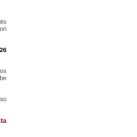
vés
con
26
los
ebe
rso
ta