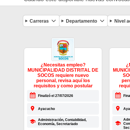
Carreras
Departamento
Nivel 
¿Necesitas empleo?
¿
MUNICIPALIDAD DISTRITAL DE
MUNICI
SOCOS requiere nuevo
SO
personal, revisa aquí los
per
requisitos y como postular
requ
Finalizó el 27/07/2026
Fina
Ayacucho
Aya
Admi
Administración, Contabilidad,
Con
Economía, Secretariado
Secr